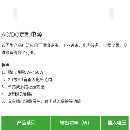
输入电压
直流
交流
输出电压
AC/DC定制电源
（Vdc）
输出功率
该类型产品广泛应用于通讯设备、工业设备、电力设备、仪器仪表、测
试设备等多个行业。
（W）
不限
1
2
3
4
多路
输出路数
特点
不限
25.4×25.4
31.8×20.3
1、输出功率5W~450W
封装尺寸
50.8×25.4
50.8×50.8
1/32砖
2、2:1或4:1宽输入电压范围
1/16砖
1/8砖
半砖
全砖
其它
（mm）
3、单路或多路稳压输出
4、定制外形封装
不限
安防电源
工业电源
应用行业
航空、航天、车辆、船舶及特种电源
5、具有输出短路保护、输出过流保护等功能
轨道交通电源
通信及网络电源
产品系列
输出功率（W）
输入电压（